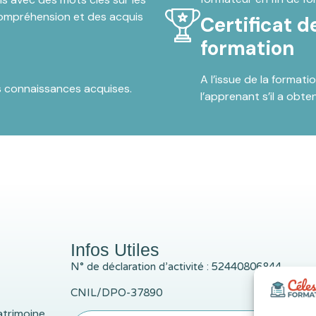
compréhension et des acquis
Certificat d
formation
A l’issue de la formati
es connaissances acquises.
l’apprenant s’il a obt
Infos Utiles
N° de déclaration d’activité : 52440806844
CNIL/DPO-37890
atrimoine