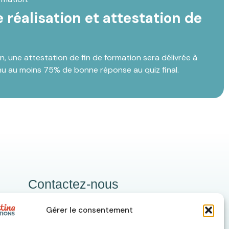
e réalisation et attestation de
on, une attestation de fin de formation sera délivrée à
enu au moins 75% de bonne réponse au quiz final.
Contactez-nous
Téléphone
Gérer le consentement
06 36 37 50 91
Email