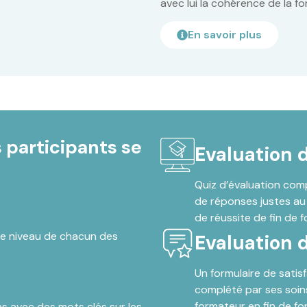
avec lui la cohérence de la f
En savoir plus
 participants se
Evaluation 
Quiz d’évaluation comp
de réponses justes au 
de réussite de fin de f
le niveau de chacun des
Evaluation d
Un formulaire de satis
complété par ses soins
formateur en fin de fo
ns avec des mots clés sur les