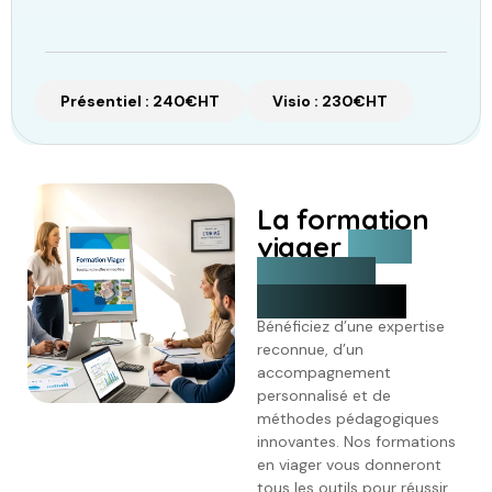
Présentiel : 240€HT
Visio : 230€HT
La formation
viager
avec
Célestina
Formations
Bénéficiez d’une expertise
reconnue, d’un
accompagnement
personnalisé et de
méthodes pédagogiques
innovantes. Nos formations
en viager vous donneront
tous les outils pour réussir