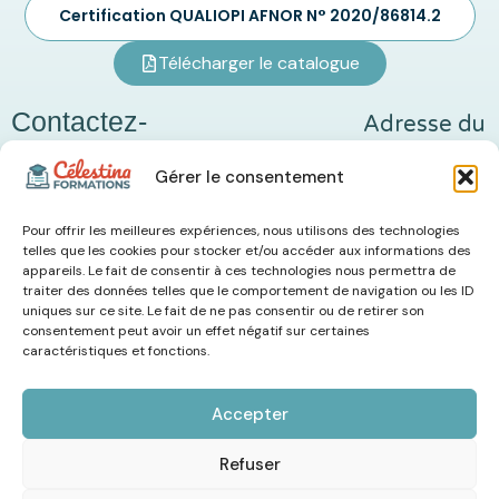
Certification QUALIOPI AFNOR N° 2020/86814.2
Télécharger le catalogue
Contactez-
Adresse du
nous
siège social
Téléphone
Gérer le consentement
Email
23, rue du
06 36 37
celestinaformations@gmail.com
Lautaret
50 91
Pour offrir les meilleures expériences, nous utilisons des technologies
44220 -
telles que les cookies pour stocker et/ou accéder aux informations des
COUERON
appareils. Le fait de consentir à ces technologies nous permettra de
traiter des données telles que le comportement de navigation ou les ID
uniques sur ce site. Le fait de ne pas consentir ou de retirer son
consentement peut avoir un effet négatif sur certaines
caractéristiques et fonctions.
© Celestina Formation 2025 – Réalisation
Radius Design
Accepter
Politique de confidentialité
Refuser
Politique de cookies